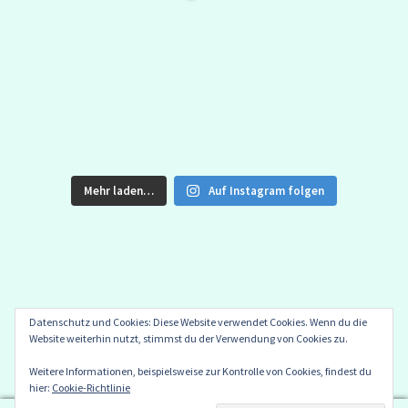
Mehr laden…
Auf Instagram folgen
Datenschutz und Cookies: Diese Website verwendet Cookies. Wenn du die
© Maore Stoffkreationen 2026
Website weiterhin nutzt, stimmst du der Verwendung von Cookies zu.
Datenschutzerklärung
Erstellt mit WooCommerce
.
Weitere Informationen, beispielsweise zur Kontrolle von Cookies, findest du
hier:
Cookie-Richtlinie