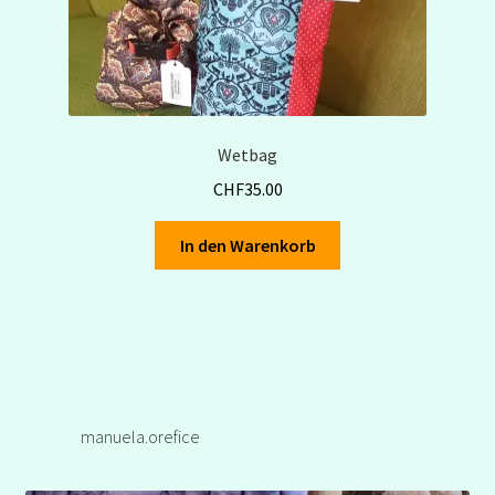
Wetbag
CHF
35.00
In den Warenkorb
manuela.orefice